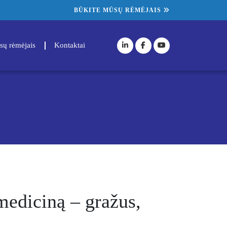
BŪKITE MŪSŲ RĖMĖJAIS
sų rėmėjais
Kontaktai
mediciną – gražus,