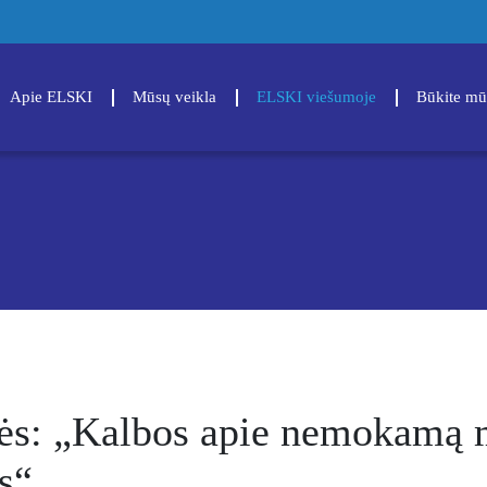
Apie ELSKI
Mūsų veikla
ELSKI viešumoje
Būkite mū
mės: „Kalbos apie nemokamą 
s“