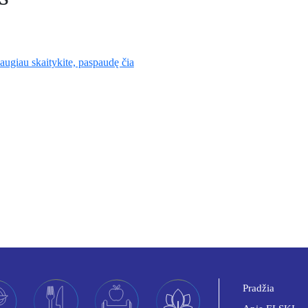
augiau skaitykite, paspaudę čia
Pradžia