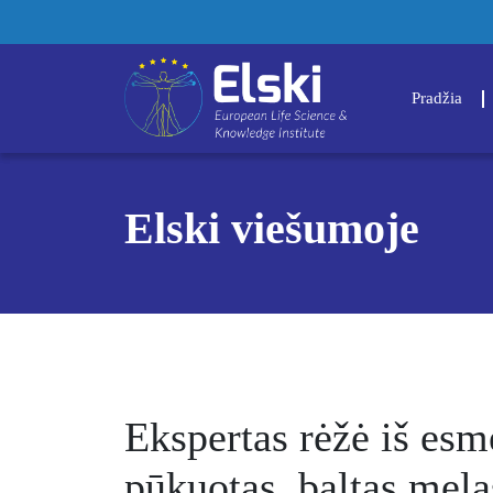
Pradžia
Elski viešumoje
Ekspertas rėžė iš es
pūkuotas, baltas mela