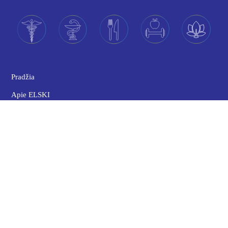
Pradžia
Apie ELSKI
Mūsų veikla
ELSKI viešumoje
Privatumo politika
Slapukų politika
Ataskaitos
Būkite mūsų rėmėjais