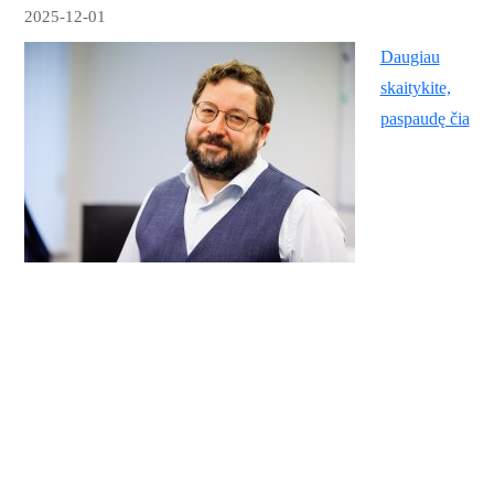
2025-12-01
Daugiau
skaitykite,
paspaudę čia